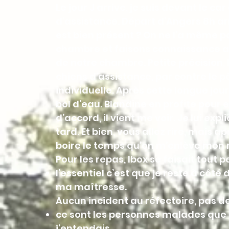
Le jour J arrive, je suis devant le 
d’assistance. Départ d’Angers 8h arr
est bien présent ? On ne l’a même p
chambre et faisons connaissance ave
de notre chambre. Petite précision, 
chiens d’assistance, par contre le p
individuelle. Après cette longue jo
bol d’eau. Blandine en profite pour
d’accord, il vient me voir. Je lui exp
tard. Et bien, vous allez rire, mais a
boire le temps qu’on m’enlève mon
Pour les repas, Ibox se faisait tout pe
l’essentiel c’est que je reste à côté 
ma maîtresse.
Aucun incident au réfectoire, pas de 
ce sont les personnes malades que
j’entendais.