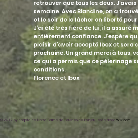
retrouver que tous les deux. J’avais
semaine. Avec Blandine, on a trouvé
et le soir de le lâcher en liberté pour
J’ai été très fière de lui, il a assuré m
entièrement confiance. J’espère que 
plaisir d’avoir accepté Ibox et sera
prochaine. Un grand merci à tous, v
ce qui a permis que ce pèlerinage s
conditions.
Florence et Ibox
© 2017 by hospitalité Notre Dame de Lourdes de l'Anjou . créé avec
Wix.com