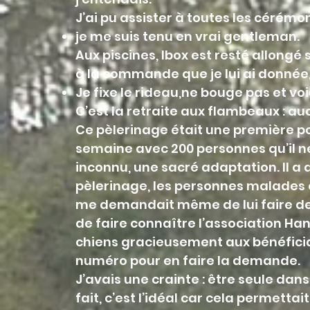
J’ai pu assister à toutes les cérémon
je me suis tenu en vrai gentleman.
Aux piscines, Ibox est resté allongé 
à la commande que je lui ai donnée, 
Je fixe le rideau,ne bouge pas et vo
C’est la retraite aux flambeaux : a
Ce pèlerinage était une première po
semaine avec 200 personnes qu’il n
inconnu, une sacré adaptation. Il a
pèlerinage, les personnes malades é
me demandait même de lui faire des
de faire connaître l’association Ha
chiens gracieusement aux bénéficiair
numéro pour en faire la demande.
J’avais une crainte : être seule da
fait, c’est l’idéal car cela permettai