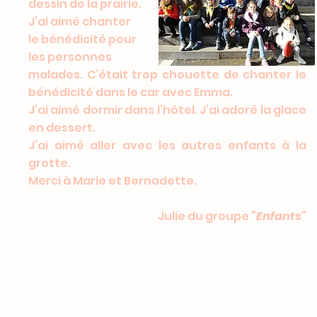
dessin de la prairie.
J’ai aimé chanter
le bénédicité pour
les personnes
malades. C’était trop chouette de chanter le
bénédicité dans le car avec Emma.
J’ai aimé dormir dans l’hôtel. J’ai adoré la glace
en dessert.
J’ai aimé aller avec les autres enfants à la
grotte.
Merci à Marie et Bernadette.
Julie du groupe
"Enfants"